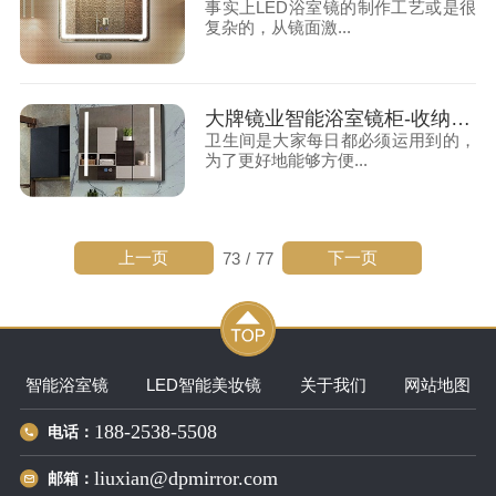
事实上LED浴室镜的制作工艺或是很
复杂的，从镜面激...
大牌镜业智能浴室镜柜-收纳小能手
卫生间是大家每日都必须运用到的，
为了更好地能够方便...
上一页
下一页
73
/
77
智能浴室镜
LED智能美妆镜
关于我们
网站地图
188-2538-5508
电话：
liuxian@dpmirror.com
邮箱：