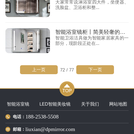
大家常常说淋浴室四大件，坐便器、
洗脸盆、卫浴柜和整...
智能浴室镜柜丨简美轻奢的空间质感
智能卫浴洁具做为智能家居家具的一
部分，现阶段正处在...
上一页
下一页
72
/
77
智能浴室镜
LED智能美妆镜
关于我们
网站地图
188-2538-5508
电话：
liuxian@dpmirror.com
邮箱：