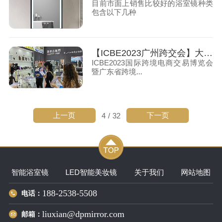
目前市面上销售比较好的浴室镜种类
包含以下几种
【ICBE2023广州跨交会】大牌镜业（建源达集团）参展圆满成功
ICBE2023国际跨境电商交易博览会
暨广东省跨境...
上一页
下一页
4
/
32
智能浴室镜
LED智能美妆镜
关于我们
网站地图
188-2538-5508
电话：
liuxian@dpmirror.com
邮箱：