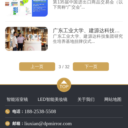
第135届中国进出口商品交易会（以
下简称“广交会”...
广东工业大学、建源达科技集团——研究生培养基地挂牌
广东工业大学、建源达科技集团研究
生培养基地挂牌仪式...
上一页
下一页
3
/
32
智能浴室镜
LED智能美妆镜
关于我们
网站地图
188-2538-5508
电话：
liuxian@dpmirror.com
邮箱：