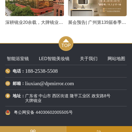
深耕镜业20余载，大牌镜业获330+专利，服务全球70+国家客户
展会预告| 广州第139届春季广交会，大牌镜业诚邀您莅临
智能浴室镜
LED智能美妆镜
关于我们
网站地图
188-2538-5508
电话：
liuxian@dpmirror.com
邮箱：
广东省 中山市 西区街道 隆平工业区 政安路8号
地址：
大牌镜业
粤公网安备 44030602005505号