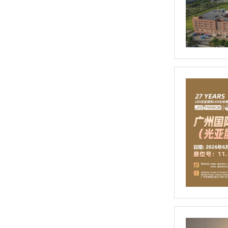
便携口袋镜（RM513）
折叠LED化妆镜（RM489）