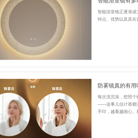
智能浴室镜有多
智能浴室镜正逐渐成
特点、优势以及其在
防雾镜真的有用
每次洗完澡，想照个
——这事儿估计谁都
手印，越看越闹心。