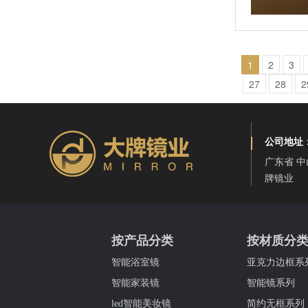
海景民宿卫浴镜
1
2
3
27
28
2
公司地址
广东省 中
牌镜业
水晶花纹浴室镜
按产品分类
按材质分
智能浴室镜
亚克力边框系
智能家装镜
智能镜系列
led智能美妆镜
简约无框系列