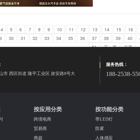
4
5
6
7
8
9
10
11
12
13
14
15
16
9
30
31
32
33
34
35
36
37
38
39
40
51
下一页
末页
：
服务热线：
188-2538-55
山市 西区街道 隆平工业区 政安路8号大
类
按应用分类
按功能分类
列
跨境电商
带LED灯
贸易商
防雾
商超
人体感应