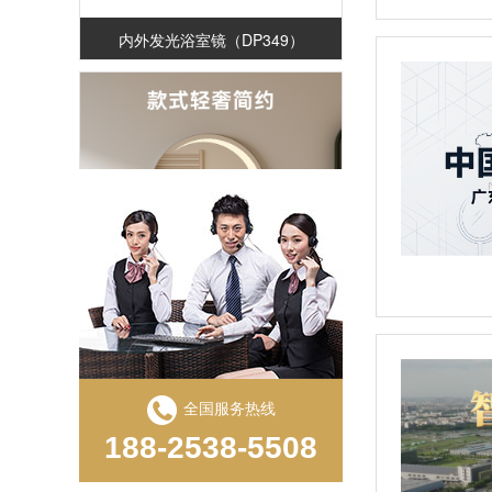
内外发光浴室镜（DP349）
镭雕工艺浴室镜（DP321-X）
全国服务热线
188-2538-5508