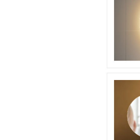
浴室TV魔镜(DP554)
亚克力花纹浴室镜