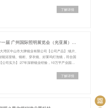
了解详情
展会预告| 第三十一届 广州国际照明展览会（光亚展）大牌镜业诚邀您莅临
澳大湾区中山市大牌镜业有限公司【公司产品】:镜片、
、智能浴室镜、镜柜、穿衣镜、好莱坞灯泡镜，符合国
公司实力】:27年深耕镜业经验，10万平产业园…
了解详情