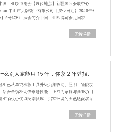
中国—亚欧博览会【展位地点】新疆国际会展中心
am中山市大牌镜业有限公司【展位日期】2026年6
位号】9号馆F11展会简介中国—亚欧博览会是国家…
了解详情
同样是镜柜，为什么别人家能用 15 年，你家 2 年就报废？
镜柜已从单纯梳妆工具升级为集收纳、照明、智能功
。铝合金镜柜凭借卓越性能，正成为家庭与商业项目
镜柜的核心优点防潮抗腐，浴室环境的天然适配者采
了解详情