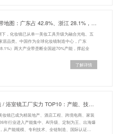
中国化妆镜产业带地图：广东占 42.8%、浙江 28.1%，强在哪？
浪潮下，化妆镜已从单一美妆工具升级为融合光电、五
家居品类。中国作为全球化妆镜制造中心，广东
（28.1%）两大产业带垄断全国超70%产能，撑起全
了解详情
2026 中国智能镜 / 浴室镜工厂实力 TOP10：产能、技术、定制、工程交付综合榜
I美妆镜已成为精装地产、酒店工程、跨境电商、家装
26年行业进入产能集中、AI升级、定制为王、出海爆
10，从产能规模、专利技术、全链制造、国际认证…