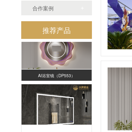
三折理发镜（SM477）
合作案例
推荐产品
AI浴室镜（DP553）