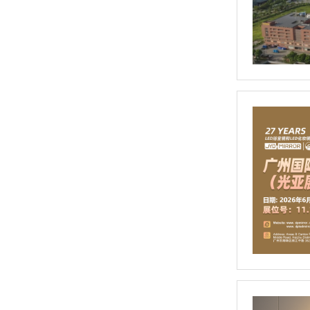
便携口袋镜（RM513）
折叠LED化妆镜（RM489）