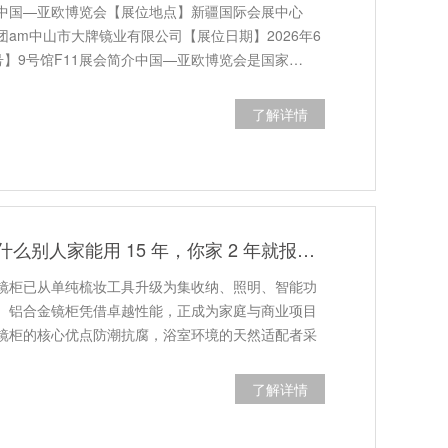
中国—亚欧博览会【展位地点】新疆国际会展中心
am中山市大牌镜业有限公司【展位日期】2026年6
位号】9号馆F11展会简介中国—亚欧博览会是国家…
了解详情
同样是镜柜，为什么别人家能用 15 年，你家 2 年就报废？
镜柜已从单纯梳妆工具升级为集收纳、照明、智能功
。铝合金镜柜凭借卓越性能，正成为家庭与商业项目
镜柜的核心优点防潮抗腐，浴室环境的天然适配者采
了解详情