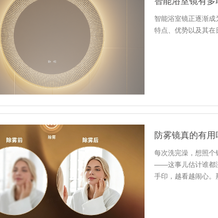
智能浴室镜有多
智能浴室镜正逐渐成
特点、优势以及其在
防雾镜真的有用
每次洗完澡，想照个
——这事儿估计谁都
手印，越看越闹心。