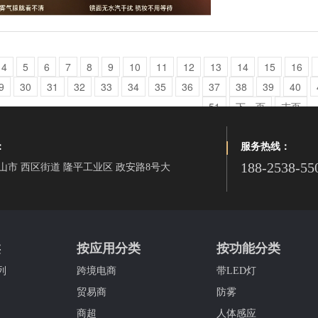
4
5
6
7
8
9
10
11
12
13
14
15
16
9
30
31
32
33
34
35
36
37
38
39
40
51
下一页
末页
：
服务热线：
188-2538-55
山市 西区街道 隆平工业区 政安路8号大
类
按应用分类
按功能分类
列
跨境电商
带LED灯
贸易商
防雾
商超
人体感应