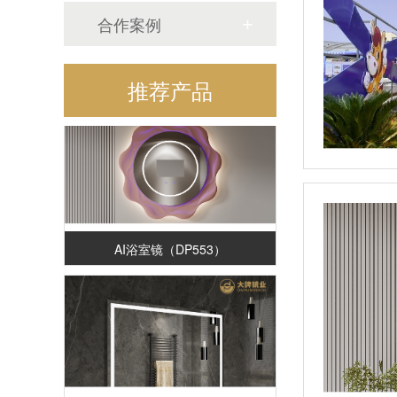
合作案例
三折理发镜（SM477）
推荐产品
AI浴室镜（DP553）