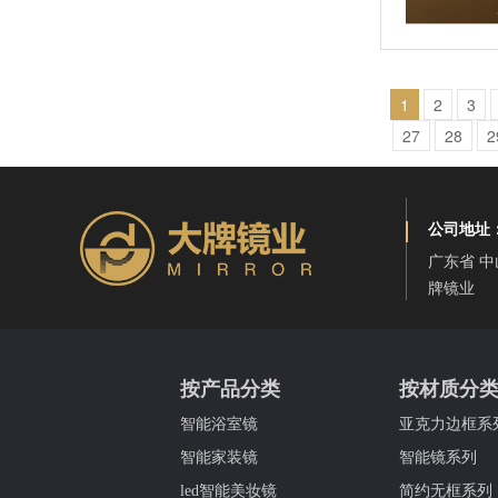
海景民宿卫浴镜
1
2
3
27
28
2
公司地址
广东省 中
牌镜业
水晶花纹浴室镜
按产品分类
按材质分
智能浴室镜
亚克力边框系
智能家装镜
智能镜系列
led智能美妆镜
简约无框系列