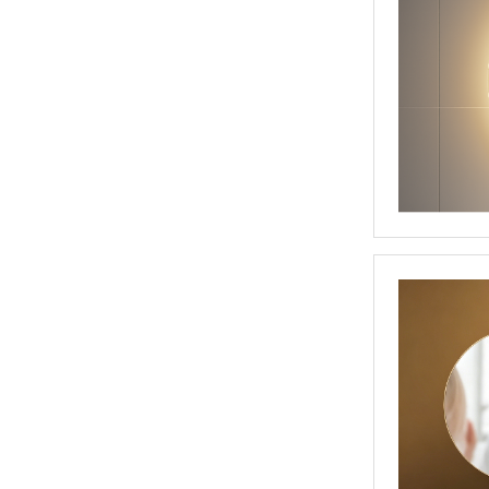
浴室TV魔镜(DP554)
亚克力花纹浴室镜