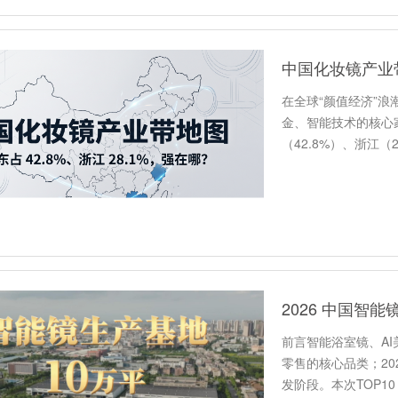
在全球“颜值经济”
金、智能技术的核心
（42.8%）、浙江
球…
前言智能浴室镜、A
零售的核心品类；20
发阶段。本次TOP