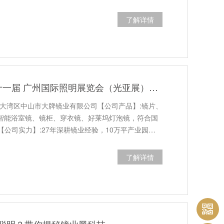
了解详情
展会预告| 第三十一届 广州国际照明展览会（光亚展）大牌镜业诚邀您莅临
澳大湾区中山市大牌镜业有限公司【公司产品】:镜片、
、智能浴室镜、镜柜、穿衣镜、好莱坞灯泡镜，符合国
公司实力】:27年深耕镜业经验，10万平产业园…
了解详情