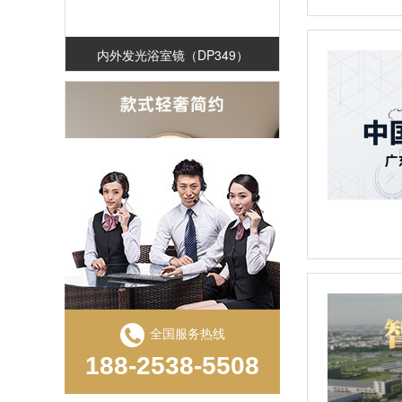
内外发光浴室镜（DP349）
镭雕工艺浴室镜（DP321-X）
全国服务热线
188-2538-5508