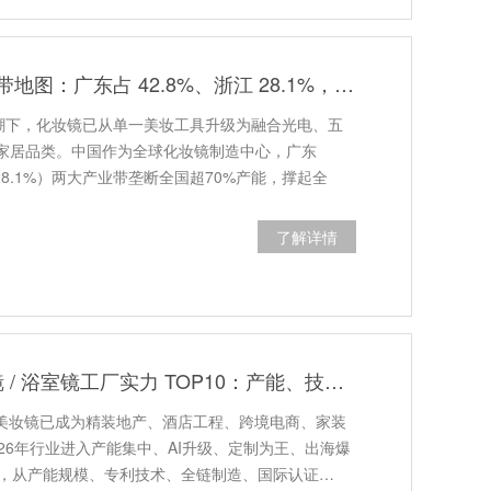
中国化妆镜产业带地图：广东占 42.8%、浙江 28.1%，强在哪？
浪潮下，化妆镜已从单一美妆工具升级为融合光电、五
家居品类。中国作为全球化妆镜制造中心，广东
（28.1%）两大产业带垄断全国超70%产能，撑起全
了解详情
2026 中国智能镜 / 浴室镜工厂实力 TOP10：产能、技术、定制、工程交付综合榜
I美妆镜已成为精装地产、酒店工程、跨境电商、家装
26年行业进入产能集中、AI升级、定制为王、出海爆
10，从产能规模、专利技术、全链制造、国际认证…