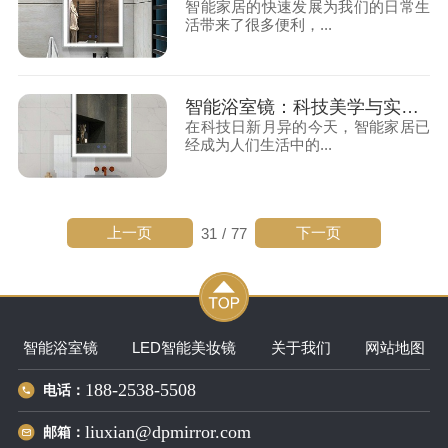
智能家居的快速发展为我们的日常生
活带来了很多便利，...
智能浴室镜：科技美学与实用性并存
在科技日新月异的今天，智能家居已
经成为人们生活中的...
上一页
下一页
31
/
77
智能浴室镜
LED智能美妆镜
关于我们
网站地图
188-2538-5508
电话：
liuxian@dpmirror.com
邮箱：